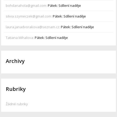
bohdanahola@gmail.com
:
Pátek: Sdílení naděje
silvia.szymeczek@gmail.com
:
Pátek: Sdílení naděje
laura.janadvorakova@seznam.cz
:
Pátek: Sdílení naděje
Tatiana Mihalova
:
Pátek: Sdílení naděje
Archivy
Rubriky
Žádné rubriky