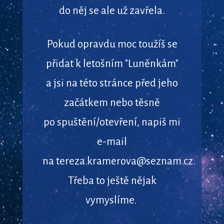
do něj se ale už zavřela.
Pokud opravdu moc toužíš se
přidat k letošním "Luněnkám"
a jsi na této stránce před jeho
začátkem nebo těsně
po spuštění/otevření, napiš mi
e-mail
na tereza.kramerova@seznam.cz.
Třeba to ještě nějak
vymyslíme.