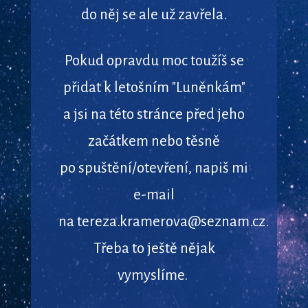
do něj se ale už zavřela.
Pokud opravdu moc toužíš se
přidat k letošním "Luněnkám"
a jsi na této stránce před jeho
začátkem nebo těsně
po spuštění/otevření, napiš mi
e-mail
na tereza.kramerova@seznam.cz.
Třeba to ještě nějak
vymyslíme.